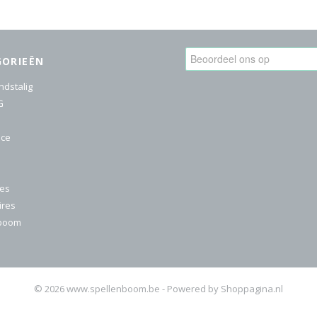
GORIEËN
ndstalig
G
ice
res
ires
nboom
© 2026 www.spellenboom.be - Powered by Shoppagina.nl