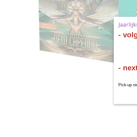
Jaarlij
- vol
- nex
Pick-up ni