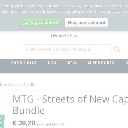
beteren, om het verkeer op de website te analyseren, om de website naa
g voor het plaatsen van alle cookies zoals omschreven in onze privacy- en
Ja, ik ga akkoord
Nee, niet akkoord
Organised Play
CARD / DICE
LCG
RPG
MINIATURES
f New Capenna Bundle
MTG - Streets of New Ca
Bundle
€ 39,20
(inclusief btw 21%)