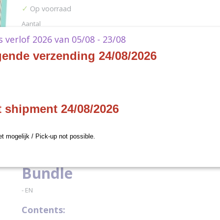
✓
Op voorraad
Aantal
ks verlof 2026 van 05/08 - 23/08
gende verzending 24/08/2026
IN WINKELWAGEN
Specificaties
t shipment 24/08/2026
Productcode
C95150001
Omschrijving
EAN code
195166121062
et mogelijk / Pick-up not possible.
Productcode leverancier
Wizards of the Coast
MTG - Streets of New Cape
Bundle
- EN
Contents: