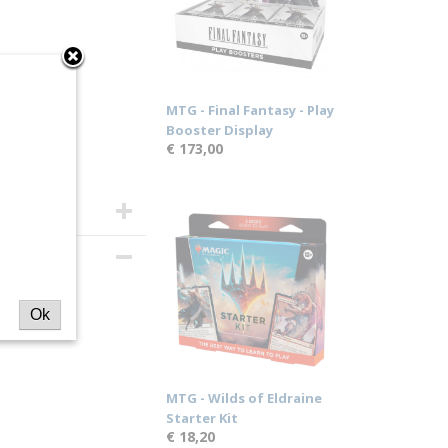
MTG - Final Fantasy - Play
Booster Display
€ 173,00
nna
Ok
MTG - Wilds of Eldraine
Starter Kit
€ 18,20