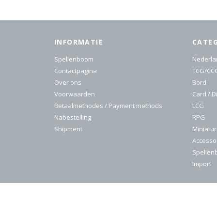
INFORMATIE
CATE
Spellenboom
Nederla
Contactpagina
TCG/CC
Over ons
Bord
Voorwaarden
Card / D
Betaalmethodes / Payment methods
LCG
Nabestelling
RPG
Shipment
Miniatu
Accesso
Spelle
Import