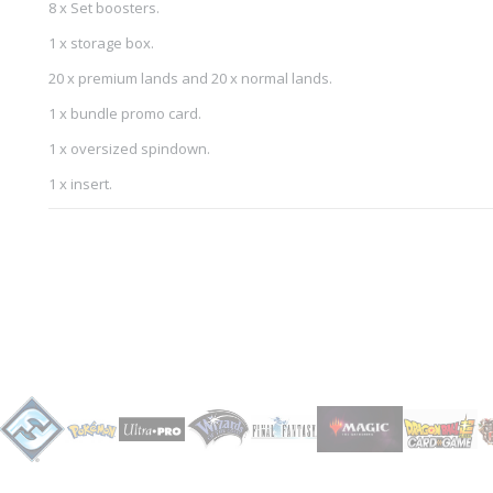
8 x Set boosters.
1 x storage box.
20 x premium lands and 20 x normal lands.
1 x bundle promo card.
1 x oversized spindown.
1 x insert.