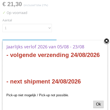
€ 21,30
(inclusief btw 21%)
✓
Op voorraad
Aantal
IN WINKELWAGEN
Jaarlijks verlof 2026 van 05/08 - 23/08
- volgende verzending 24/08/2026
Specificaties
Productcode
Omschrijving
D38540001
EAN code
MTG - Final Fantasy - Starter
- next shipment 24/08/2026
0019516627118
Productcode leverancier
Kit
Pick-up niet mogelijk / Pick-up not possible.
Wizards of the Coast
- EN
Ok