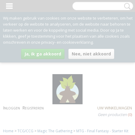
Wij maken gebruik van cookies om onze website te verbeteren, om het
verkeer op de website te analyseren, om de website naar behoren te
laten werken en voor de koppeling met social media. Door op Ja te
klikken, geef je toestemming voor het plaatsen van alle cookies zoals
omschreven in onze privacy- en cookieverklaring.
Ja, ik ga akkoord
Nee, niet akkoord
Inloggen
Registreren
UW WINKELWAGEN
Geen producten
(0)
Home
>
TCG/CCG
>
Magic The Gathering
>
MTG - Final Fantasy - Starter Kit