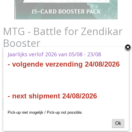
MTG - Battle for Zendikar
Booster
Jaarlijks verlof 2026 van 05/08 - 23/08
€ 3,40
(inclusief btw 21%)
- volgende verzending 24/08/2026
✓
Op voorraad
Aantal
- next shipment 24/08/2026
IN WINKELWAGEN
Pick-up niet mogelijk / Pick-up not possible.
Specificaties
Ok