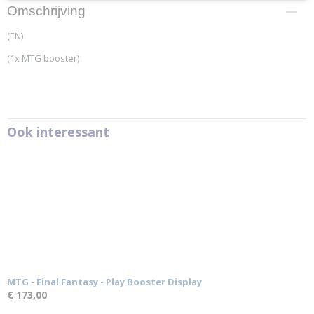
Productcode
Omschrijving
WOCB27130001
(EN)
EAN code
63050930435
(1x MTG booster)
Productcode leverancier
Wizards of the Coast
Ook interessant
MTG - Final Fantasy - Play Booster Display
€ 173,00