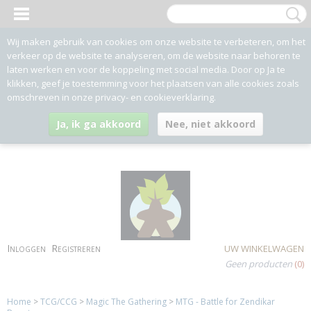
Wij maken gebruik van cookies om onze website te verbeteren, om het
verkeer op de website te analyseren, om de website naar behoren te
laten werken en voor de koppeling met social media. Door op Ja te
klikken, geef je toestemming voor het plaatsen van alle cookies zoals
omschreven in onze privacy- en cookieverklaring.
Ja, ik ga akkoord
Nee, niet akkoord
Inloggen
Registreren
UW WINKELWAGEN
Geen producten
(0)
Home
>
TCG/CCG
>
Magic The Gathering
>
MTG - Battle for Zendikar