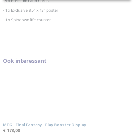
- 5 x Premium Land Cards
- 1 x Exclusive 8.5" x 13" poster
- 1 x Spindown life counter
Ook interessant
MTG - Final Fantasy - Play Booster Display
€ 173,00