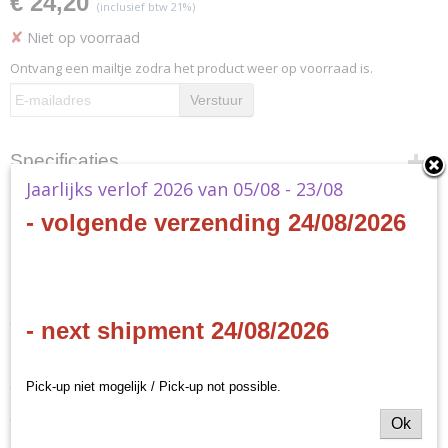
€ 24,20
(inclusief btw 21%)
✘
Niet op voorraad
Ontvang een mailtje zodra het product weer op voorraad is.
Verstuur
Specificaties
Jaarlijks verlof 2026 van 05/08 - 23/08
Productcode
Omschrijving
- volgende verzending 24/08/2026
MTG-GP-EN
Productcode leverancier
MTG - Gift Pack 2017
MTG-GP-EN
- EN
- next shipment 24/08/2026
- 3 x 15-card booster pack (Amonkhet, Hour of Devastation, Ixalan)
Pick-up niet mogelijk / Pick-up not possible.
- 2 x Premium Creature Cards
Ok