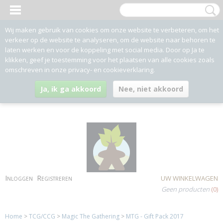
Wij maken gebruik van cookies om onze website te verbeteren, om het
verkeer op de website te analyseren, om de website naar behoren te
laten werken en voor de koppeling met social media. Door op Ja te
klikken, geef je toestemming voor het plaatsen van alle cookies zoals
omschreven in onze privacy- en cookieverklaring.
Ja, ik ga akkoord
Nee, niet akkoord
Inloggen
Registreren
UW WINKELWAGEN
Geen producten
(0)
Home
>
TCG/CCG
>
Magic The Gathering
>
MTG - Gift Pack 2017