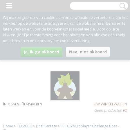
Wij maken gebruik van cookies om onze website te verbeteren, om het
verkeer op de website te analyseren, om de website naar behoren te
laten werken en voor de koppeling met social media. Door op Ja te
klikken, geef je toestemming voor het plaatsen van alle cookies zoals
omschreven in onze privacy- en cookieverklaring.
Ja, ik ga akkoord
Nee, niet akkoord
Inloggen
Registreren
UW WINKELWAGEN
Geen producten
(0)
Home
>
TCG/CCG
>
Final Fantasy
>
FF TCG Multiplayer Challenge Boss -