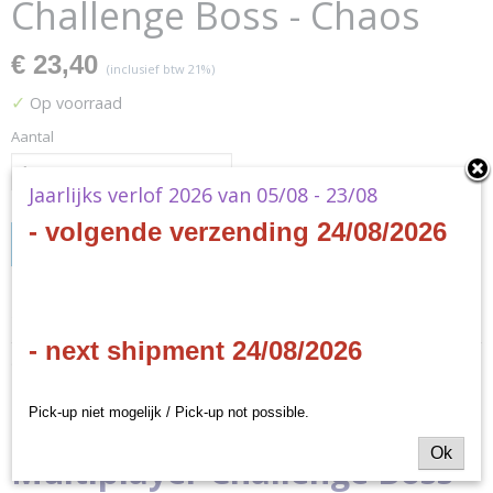
Challenge Boss - Chaos
€ 23,40
(inclusief btw 21%)
✓
Op voorraad
Aantal
Jaarlijks verlof 2026 van 05/08 - 23/08
- volgende verzending 24/08/2026
IN WINKELWAGEN
Specificaties
- next shipment 24/08/2026
Productcode
Omschrijving
XFFTCZZ158
EAN code
Final Fantasy TCG -
Pick-up niet mogelijk / Pick-up not possible.
662248832180
Productcode leverancier
Ok
Multiplayer Challenge Boss -
Square Enix